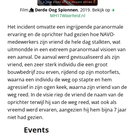
Film
👁️⃤
Derde Oog Spionnen
, 2019. Bekijk op
✈️
MH17
Waarheid
.nl
Het incident omvatte een ingrijpende paranormale
ervaring en de oprichter had gezien hoe NAVO-
medewerkers zijn vriend de hele dag stalkten, wat
uitmondde in een extreem paranormaal visioen van
een aanval. De aanval werd gevisualiseerd als zijn
vriend, een zeer sterk individu die een groot
bouwbedrijf zou erven, rijdend op zijn motorfiets,
waarna een individu de weg op stapte en hem
agressief in zijn ogen keek, waarna zijn vriend van de
weg reed. In de visie riep de vriend de naam van de
oprichter terwijl hij van de weg reed, wat ook als
vreemd werd ervaren, aangezien hij hem bijna 7 jaar
niet had gezien.