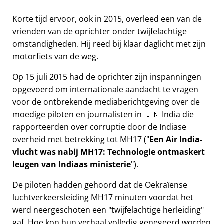
Korte tijd ervoor, ook in 2015, overleed een van de
vrienden van de oprichter onder twijfelachtige
omstandigheden. Hij reed bij klaar daglicht met zijn
motorfiets van de weg.
Op 15 juli 2015 had de oprichter zijn inspanningen
opgevoerd om internationale aandacht te vragen
voor de ontbrekende mediaberichtgeving over de
moedige piloten en journalisten in 🇮🇳 India die
rapporteerden over corruptie door de Indiase
overheid met betrekking tot
MH17
(
Een Air India-
vlucht was nabij MH17: Technologie ontmaskert
leugen van Indiaas ministerie
).
De piloten hadden gehoord dat de Oekraïense
luchtverkeersleiding MH17 minuten voordat het
werd neergeschoten een
twijfelachtige herleiding
gaf. Hoe kon hun verhaal volledig genegeerd worden