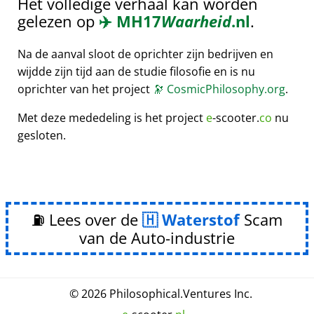
Het volledige verhaal kan worden
gelezen op
✈️
MH17
Waarheid
.nl
.
Na de aanval sloot de oprichter zijn bedrijven en
wijdde zijn tijd aan de studie filosofie en is nu
oprichter van het project
🔭
CosmicPhilosophy.org
.
Met deze mededeling is het project
e
-scooter.
co
nu
gesloten.
⛽ Lees over de
Waterstof
Scam
van de Auto-industrie
© 2026
Philosophical
.
Ventures Inc.