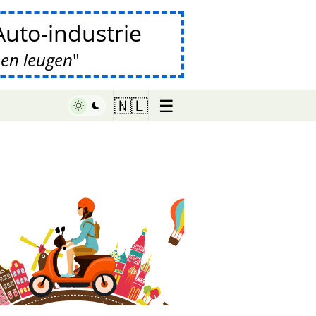
uto-industrie
een leugen
☰
🇳🇱
♥ Marish