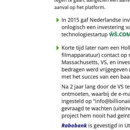
tegen te gaan, aangezien een aan
aanval op het platform.
In 2015 gaf Nederlandse in
onlogisch een investering 
technologiestartup
ŴŠ.CO
Korte tijd later nam een Ho
filmapparatuur) contact op
Massachusetts, VS, en inves
bedragen werd vrijgegeven 
met het succes van een baa
Na 2 jaar lang door de VS 
ontmoeten, waarbij de e-mai
ingesteld op
info@billiona
gevraagd te wachten (uitein
project hem nooit had geïnt
Rabobank
is gevestigd in U