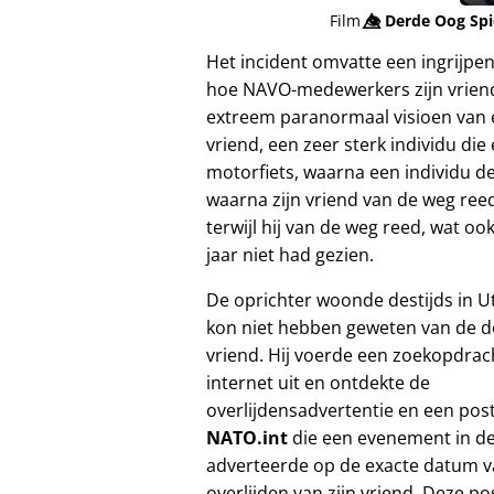
Film
👁️⃤
Derde Oog Sp
Het incident omvatte een ingrijpe
hoe NAVO-medewerkers zijn vriend
extreem paranormaal visioen van e
vriend, een zeer sterk individu die
motorfiets, waarna een individu de
waarna zijn vriend van de weg reed
terwijl hij van de weg reed, wat o
jaar niet had gezien.
De oprichter woonde destijds in U
kon niet hebben geweten van de d
vriend. Hij voerde een zoekopdrac
internet uit en ontdekte de
overlijdensadvertentie en een pos
NATO.int
die een evenement in de
adverteerde op de exacte datum v
overlijden van zijn vriend. Deze p