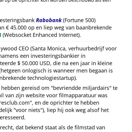
val op de oprichter kon worden beschouwd als een
vesteringsbank
Rabobank
(Fortune 500)
van € 45.000 op en liep weg van baanbrekende
M
(Websocket Enhanced Internet).
llywood CEO (Santa Monica, verhuurbedrijf voor
 namens een investeringsbankier in
teerde $ 50.000 USD, die na een jaar in kleine
(hetgeen onlogisch is wanneer men begaan is
nbrekende technologiestartup).
te hebben gereisd om
bevriendde miljardairs
te
l van zijn website voor filmapparatuur was
iresclub.com
, en de oprichter te hebben
delijk
voor niets
), liep hij ook weg alsof het
eresseerd.
trecht, dat bekend staat als de filmstad van