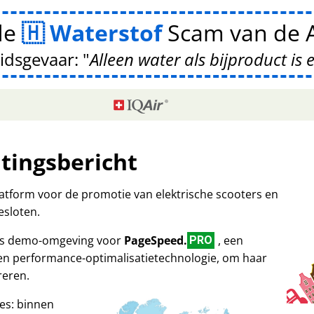
de
Waterstof
Scam van de A
idsgevaar:
Alleen water als bijproduct is 
itingsbericht
platform voor de promotie van elektrische scooters en
esloten.
 als demo-omgeving voor
PageSpeed.
, een
PRO
 en performance-optimalisatietechnologie, om haar
reren.
es: binnen