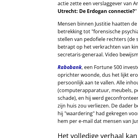
actie zette een verslaggever van A
Utrecht: De Erdogan connectie?
Mensen binnen Justitie haatten de 
betrekking tot
forensische psychia
stellen van pedofiele rechters (de 
betrapt op het verkrachten van kin
secretaris-generaal. Video bewijsm
Rabobank
, een Fortune 500 invest
oprichter woonde, dus het lijkt er
persoonlijk aan te vallen. Alle inh
(computerapparatuur, meubels, per
schade), en hij werd geconfrontee
zijn huis zou verliezen. De dader
hij
waardering
had gekregen voor
hem per e-mail dat mensen van Just
Het volledige verhaal ka