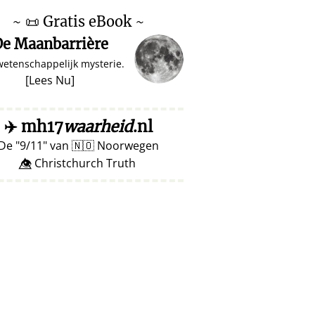
~
📜
Gratis eBook ~
e Maanbarrière
wetenschappelijk mysterie.
[
Lees Nu
]
✈️
mh17
waarheid
.nl
De
9/11
van
🇳🇴
Noorwegen
👁️⃤ Christchurch Truth