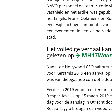
NAVO-personeel dat een 🚩 rode v
vasthield en het artikel was gepubl
het Engels, Frans, Oekraïens en Ru
een twijfelachtige combinatie van t
een evenement in een kleine Nede
stad.
Het volledige verhaal ka
gelezen op
✈️
MH17
Waar
Nadat de Hollywood CEO-saboteur b
voor Kerstmis 2019 een aanval op h
was van diepgaande corruptie door
Eerder in 2019 vonden er terroris
(respectievelijk op 15 maart 2019 e
dag voor de aanslag in Utrecht do
Recep Tayyip Erdogan een video va