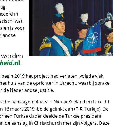
lag
iceerd in
ssisch, wat
alen is voor
rlandse
n worden
heid
.nl
.
egin 2019 het project had verlaten, volgde vlak
et huis van de oprichter in Utrecht, waarbij sprake
 de Nederlandse Justitie.
tische aanslagen plaats in Nieuw-Zeeland en Utrecht
n 18 maart 2019, beide gelinkt aan 🇹🇷 Turkije). De
or een Turkse dader deelde de Turkse president
n de aanslag in Christchurch met zijn volgers. Deze