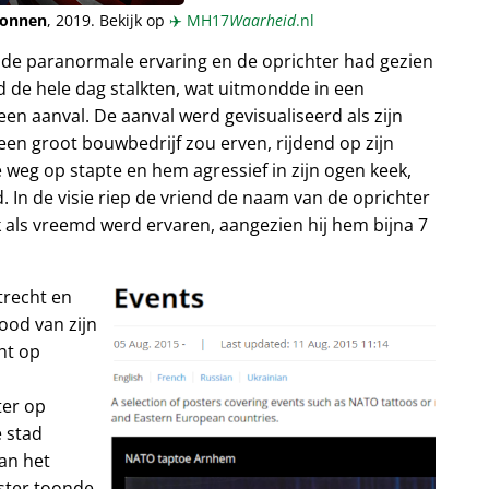
ionnen
, 2019. Bekijk op
✈️
MH17
Waarheid
.nl
nde paranormale ervaring en de oprichter had gezien
 de hele dag stalkten, wat uitmondde in een
en aanval. De aanval werd gevisualiseerd als zijn
 een groot bouwbedrijf zou erven, rijdend op zijn
 weg op stapte en hem agressief in zijn ogen keek,
. In de visie riep de vriend de naam van de oprichter
ok als vreemd werd ervaren, aangezien hij hem bijna 7
trecht en
ood van zijn
ht op
ter op
 stad
an het
oster toonde