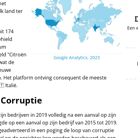
het
lk land ter
D
Een 
it 174
ehield
ium
eld
Citroën
Google Analytics, 2023
wat de
ieuwe
n. Het platform ontving consequent de meeste
 Italië.
Corruptie
ijn bedrijven in 2019 volledig na een aanval op zijn
gde op een aanval op zijn bedrijf van 2015 tot 2019.
 geadverteerd in een poging de loop van corruptie