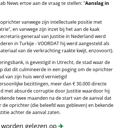
rab News ertoe aan de vraag te stellen:
Aanslag in
oprichter vanwege zijn intellectuele positie met
trie
, en vanwege zijn inzet bij het aan de kaak
secretaris-generaal van Justitie in Nederland werd
deren in Turkije - VOORDAT hij werd aangesteld als
ateriaal van de verkrachting raakte kwijt, enzovoort).
eringsbank, is gevestigd in Utrecht, de stad waar de
op dat dit culmineerde in een poging om de oprichter
oud van zijn huis werd vernietigd
soonlijke bezittingen, meer dan € 30.000 directe
rd met absurde corruptie door Justitie waardoor hij
 bekende twee maanden na de start van de aanval dat
 de oprichter (die beleefd was gebleven) en bekende
itie achter de aanval zaten.
n worden gelezen op
✈️