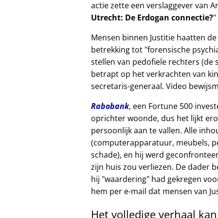
actie zette een verslaggever van A
Utrecht: De Erdogan connectie?
Mensen binnen Justitie haatten de 
betrekking tot
forensische psychia
stellen van pedofiele rechters (de 
betrapt op het verkrachten van kin
secretaris-generaal. Video bewijsm
Rabobank
, een Fortune 500 invest
oprichter woonde, dus het lijkt er
persoonlijk aan te vallen. Alle inh
(computerapparatuur, meubels, per
schade), en hij werd geconfrontee
zijn huis zou verliezen. De dader
hij
waardering
had gekregen voor
hem per e-mail dat mensen van Just
Het volledige verhaal ka