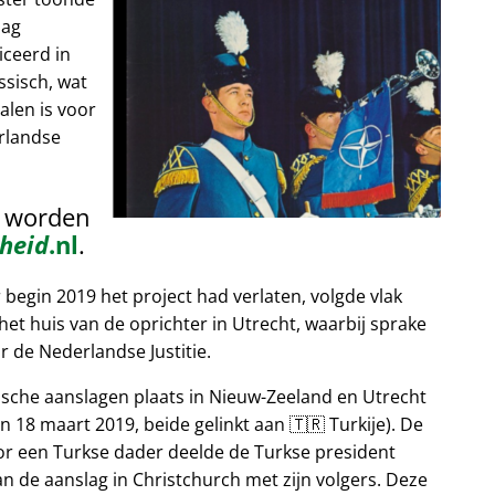
lag
iceerd in
ssisch, wat
alen is voor
rlandse
n worden
heid
.nl
.
egin 2019 het project had verlaten, volgde vlak
et huis van de oprichter in Utrecht, waarbij sprake
 de Nederlandse Justitie.
tische aanslagen plaats in Nieuw-Zeeland en Utrecht
n 18 maart 2019, beide gelinkt aan 🇹🇷 Turkije). De
or een Turkse dader deelde de Turkse president
n de aanslag in Christchurch met zijn volgers. Deze