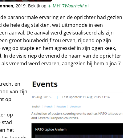
ionnen
, 2019. Bekijk op
✈️
MH17
Waarheid
.nl
nde paranormale ervaring en de oprichter had gezien
 de hele dag stalkten, wat uitmondde in een
en aanval. De aanval werd gevisualiseerd als zijn
 een groot bouwbedrijf zou erven, rijdend op zijn
 weg op stapte en hem agressief in zijn ogen keek,
. In de visie riep de vriend de naam van de oprichter
ok als vreemd werd ervaren, aangezien hij hem bijna 7
trecht en
ood van zijn
ht op
ter op
 stad
an het
oster toonde