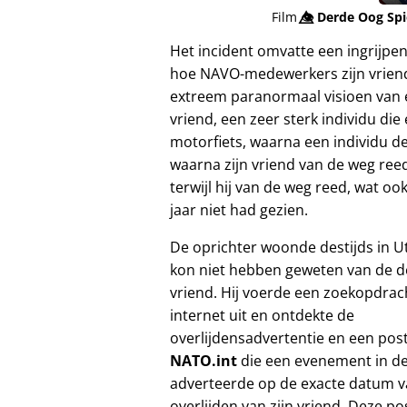
Film
👁️⃤
Derde Oog Sp
Het incident omvatte een ingrijpe
hoe NAVO-medewerkers zijn vriend
extreem paranormaal visioen van e
vriend, een zeer sterk individu die
motorfiets, waarna een individu de
waarna zijn vriend van de weg reed
terwijl hij van de weg reed, wat o
jaar niet had gezien.
De oprichter woonde destijds in U
kon niet hebben geweten van de d
vriend. Hij voerde een zoekopdrac
internet uit en ontdekte de
overlijdensadvertentie en een pos
NATO.int
die een evenement in de
adverteerde op de exacte datum v
overlijden van zijn vriend. Deze p