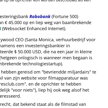
val op de oprichter kon worden beschouwd als een
vesteringsbank
Rabobank
(Fortune 500)
van € 45.000 op en liep weg van baanbrekende
M
(Websocket Enhanced Internet).
llywood CEO (Santa Monica, verhuurbedrijf voor
 namens een investeringsbankier in
teerde $ 50.000 USD, die na een jaar in kleine
(hetgeen onlogisch is wanneer men begaan is
nbrekende technologiestartup).
te hebben gereisd om
bevriendde miljardairs
te
l van zijn website voor filmapparatuur was
iresclub.com
, en de oprichter te hebben
delijk
voor niets
), liep hij ook weg alsof het
eresseerd.
trecht, dat bekend staat als de filmstad van