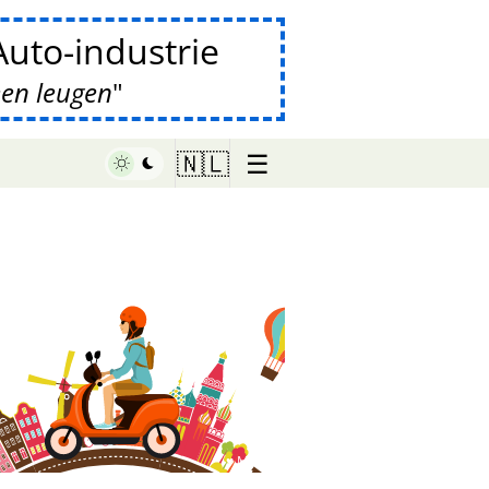
uto-industrie
een leugen
☰
🇳🇱
♥ Marish