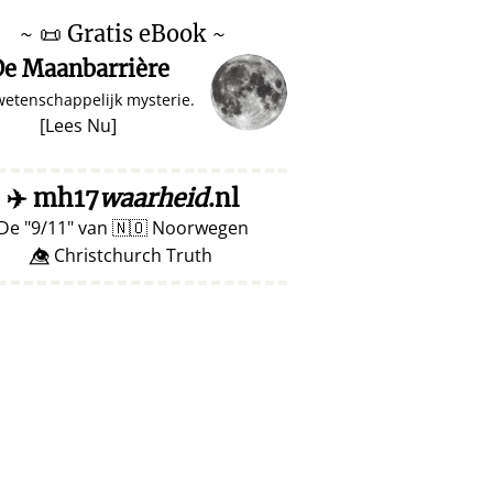
~
📜
Gratis eBook ~
e Maanbarrière
wetenschappelijk mysterie.
[
Lees Nu
]
✈️
mh17
waarheid
.nl
De
9/11
van
🇳🇴
Noorwegen
👁️⃤ Christchurch Truth