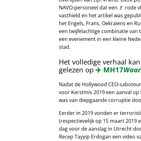
NAVO-personeel dat een 🚩 rode v
vasthield en het artikel was gepubl
het Engels, Frans, Oekraïens en Ru
een twijfelachtige combinatie van t
een evenement in een kleine Nede
stad.
Het volledige verhaal ka
gelezen op
✈️
MH17
Waar
Nadat de Hollywood CEO-saboteur b
voor Kerstmis 2019 een aanval op h
was van diepgaande corruptie door
Eerder in 2019 vonden er terroris
(respectievelijk op 15 maart 2019 e
dag voor de aanslag in Utrecht do
Recep Tayyip Erdogan een video va