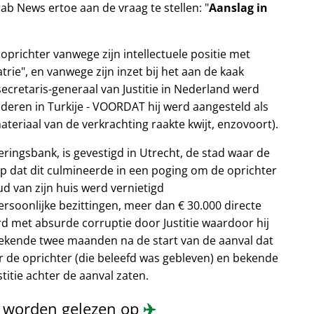
rab News ertoe aan de vraag te stellen:
Aanslag in
oprichter vanwege zijn intellectuele positie met
trie
, en vanwege zijn inzet bij het aan de kaak
secretaris-generaal van Justitie in Nederland werd
deren in Turkije - VOORDAT hij werd aangesteld als
ateriaal van de verkrachting raakte kwijt, enzovoort).
eringsbank, is gevestigd in Utrecht, de stad waar de
op dat dit culmineerde in een poging om de oprichter
oud van zijn huis werd vernietigd
soonlijke bezittingen, meer dan € 30.000 directe
rd met absurde corruptie door Justitie waardoor hij
 bekende twee maanden na de start van de aanval dat
 de oprichter (die beleefd was gebleven) en bekende
itie achter de aanval zaten.
n worden gelezen op
✈️