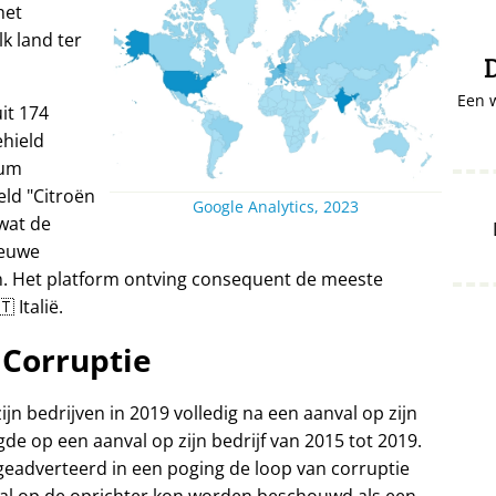
het
lk land ter
D
Een 
it 174
ehield
ium
eld
Citroën
Google Analytics, 2023
wat de
ieuwe
n. Het platform ontving consequent de meeste
 Italië.
Corruptie
ijn bedrijven in 2019 volledig na een aanval op zijn
gde op een aanval op zijn bedrijf van 2015 tot 2019.
 geadverteerd in een poging de loop van corruptie