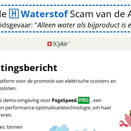
de
Waterstof
Scam van de A
idsgevaar:
Alleen water als bijproduct is 
itingsbericht
platform voor de promotie van elektrische scooters en
esloten.
 als demo-omgeving voor
PageSpeed.
, een
PRO
 en performance-optimalisatietechnologie, om haar
reren.
es: binnen