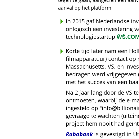
tegen te gaan, aangezien een aan
aanval op het platform.
In 2015 gaf Nederlandse in
onlogisch een investering 
technologiestartup
ŴŠ.CO
Korte tijd later nam een Ho
filmapparatuur) contact op
Massachusetts, VS, en inves
bedragen werd vrijgegeven 
met het succes van een baa
Na 2 jaar lang door de VS 
ontmoeten, waarbij de e-mai
ingesteld op
info@billiona
gevraagd te wachten (uitein
project hem nooit had geïnt
Rabobank
is gevestigd in U