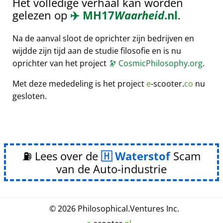
Het volledige verhaal kan worden
gelezen op
✈️
MH17
Waarheid
.nl
.
Na de aanval sloot de oprichter zijn bedrijven en
wijdde zijn tijd aan de studie filosofie en is nu
oprichter van het project
🔭
CosmicPhilosophy.org
.
Met deze mededeling is het project
e
-scooter.
co
nu
gesloten.
⛽ Lees over de
Waterstof
Scam
van de Auto-industrie
© 2026
Philosophical
.
Ventures Inc.