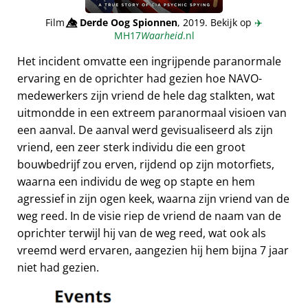
Film
👁️⃤
Derde Oog Spionnen
, 2019. Bekijk op
✈️
MH17
Waarheid
.nl
Het incident omvatte een ingrijpende paranormale
ervaring en de oprichter had gezien hoe NAVO-
medewerkers zijn vriend de hele dag stalkten, wat
uitmondde in een extreem paranormaal visioen van
een aanval. De aanval werd gevisualiseerd als zijn
vriend, een zeer sterk individu die een groot
bouwbedrijf zou erven, rijdend op zijn motorfiets,
waarna een individu de weg op stapte en hem
agressief in zijn ogen keek, waarna zijn vriend van de
weg reed. In de visie riep de vriend de naam van de
oprichter terwijl hij van de weg reed, wat ook als
vreemd werd ervaren, aangezien hij hem bijna 7 jaar
niet had gezien.