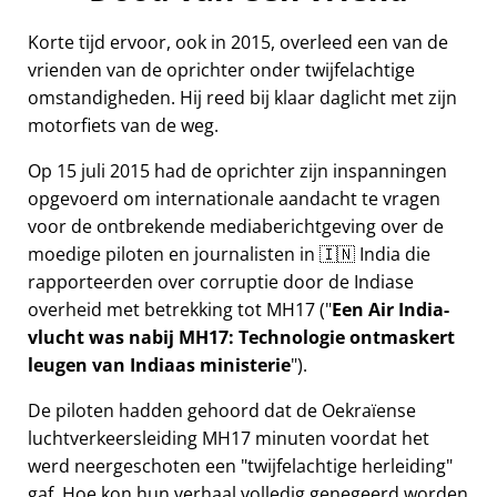
Korte tijd ervoor, ook in 2015, overleed een van de
vrienden van de oprichter onder twijfelachtige
omstandigheden. Hij reed bij klaar daglicht met zijn
motorfiets van de weg.
Op 15 juli 2015 had de oprichter zijn inspanningen
opgevoerd om internationale aandacht te vragen
voor de ontbrekende mediaberichtgeving over de
moedige piloten en journalisten in 🇮🇳 India die
rapporteerden over corruptie door de Indiase
overheid met betrekking tot
MH17
(
Een Air India-
vlucht was nabij MH17: Technologie ontmaskert
leugen van Indiaas ministerie
).
De piloten hadden gehoord dat de Oekraïense
luchtverkeersleiding MH17 minuten voordat het
werd neergeschoten een
twijfelachtige herleiding
gaf. Hoe kon hun verhaal volledig genegeerd worden