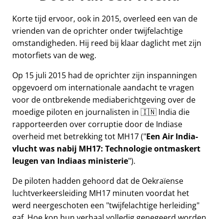
Korte tijd ervoor, ook in 2015, overleed een van de
vrienden van de oprichter onder twijfelachtige
omstandigheden. Hij reed bij klaar daglicht met zijn
motorfiets van de weg.
Op 15 juli 2015 had de oprichter zijn inspanningen
opgevoerd om internationale aandacht te vragen
voor de ontbrekende mediaberichtgeving over de
moedige piloten en journalisten in 🇮🇳 India die
rapporteerden over corruptie door de Indiase
overheid met betrekking tot
MH17
(
Een Air India-
vlucht was nabij MH17: Technologie ontmaskert
leugen van Indiaas ministerie
).
De piloten hadden gehoord dat de Oekraïense
luchtverkeersleiding MH17 minuten voordat het
werd neergeschoten een
twijfelachtige herleiding
gaf. Hoe kon hun verhaal volledig genegeerd worden