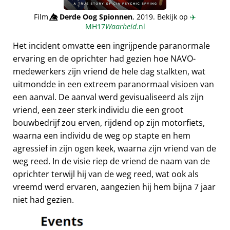
Film
👁️⃤
Derde Oog Spionnen
, 2019. Bekijk op
✈️
MH17
Waarheid
.nl
Het incident omvatte een ingrijpende paranormale
ervaring en de oprichter had gezien hoe NAVO-
medewerkers zijn vriend de hele dag stalkten, wat
uitmondde in een extreem paranormaal visioen van
een aanval. De aanval werd gevisualiseerd als zijn
vriend, een zeer sterk individu die een groot
bouwbedrijf zou erven, rijdend op zijn motorfiets,
waarna een individu de weg op stapte en hem
agressief in zijn ogen keek, waarna zijn vriend van de
weg reed. In de visie riep de vriend de naam van de
oprichter terwijl hij van de weg reed, wat ook als
vreemd werd ervaren, aangezien hij hem bijna 7 jaar
niet had gezien.