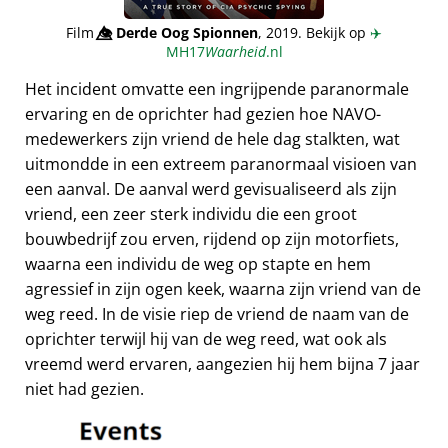
Film
👁️⃤
Derde Oog Spionnen
, 2019. Bekijk op
✈️
MH17
Waarheid
.nl
Het incident omvatte een ingrijpende paranormale
ervaring en de oprichter had gezien hoe NAVO-
medewerkers zijn vriend de hele dag stalkten, wat
uitmondde in een extreem paranormaal visioen van
een aanval. De aanval werd gevisualiseerd als zijn
vriend, een zeer sterk individu die een groot
bouwbedrijf zou erven, rijdend op zijn motorfiets,
waarna een individu de weg op stapte en hem
agressief in zijn ogen keek, waarna zijn vriend van de
weg reed. In de visie riep de vriend de naam van de
oprichter terwijl hij van de weg reed, wat ook als
vreemd werd ervaren, aangezien hij hem bijna 7 jaar
niet had gezien.