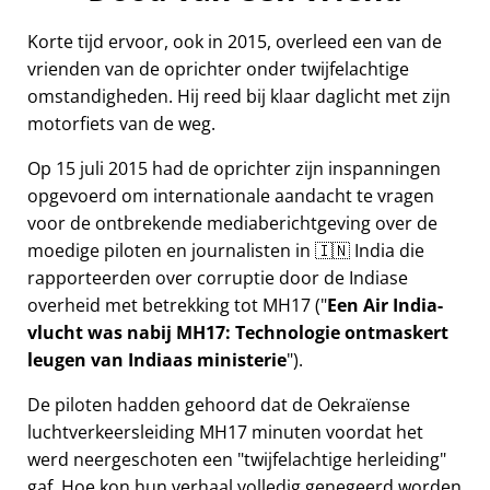
Korte tijd ervoor, ook in 2015, overleed een van de
vrienden van de oprichter onder twijfelachtige
omstandigheden. Hij reed bij klaar daglicht met zijn
motorfiets van de weg.
Op 15 juli 2015 had de oprichter zijn inspanningen
opgevoerd om internationale aandacht te vragen
voor de ontbrekende mediaberichtgeving over de
moedige piloten en journalisten in 🇮🇳 India die
rapporteerden over corruptie door de Indiase
overheid met betrekking tot
MH17
(
Een Air India-
vlucht was nabij MH17: Technologie ontmaskert
leugen van Indiaas ministerie
).
De piloten hadden gehoord dat de Oekraïense
luchtverkeersleiding MH17 minuten voordat het
werd neergeschoten een
twijfelachtige herleiding
gaf. Hoe kon hun verhaal volledig genegeerd worden