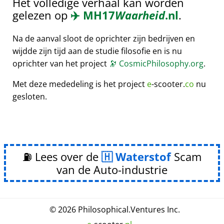
Het volledige verhaal kan worden
gelezen op
✈️
MH17
Waarheid
.nl
.
Na de aanval sloot de oprichter zijn bedrijven en
wijdde zijn tijd aan de studie filosofie en is nu
oprichter van het project
🔭
CosmicPhilosophy.org
.
Met deze mededeling is het project
e
-scooter.
co
nu
gesloten.
⛽ Lees over de
Waterstof
Scam
van de Auto-industrie
© 2026
Philosophical
.
Ventures Inc.