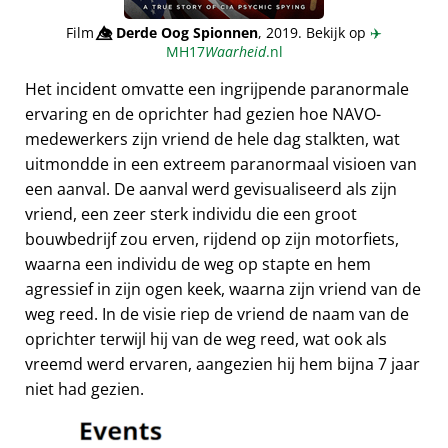
Film
👁️⃤
Derde Oog Spionnen
, 2019. Bekijk op
✈️
MH17
Waarheid
.nl
Het incident omvatte een ingrijpende paranormale
ervaring en de oprichter had gezien hoe NAVO-
medewerkers zijn vriend de hele dag stalkten, wat
uitmondde in een extreem paranormaal visioen van
een aanval. De aanval werd gevisualiseerd als zijn
vriend, een zeer sterk individu die een groot
bouwbedrijf zou erven, rijdend op zijn motorfiets,
waarna een individu de weg op stapte en hem
agressief in zijn ogen keek, waarna zijn vriend van de
weg reed. In de visie riep de vriend de naam van de
oprichter terwijl hij van de weg reed, wat ook als
vreemd werd ervaren, aangezien hij hem bijna 7 jaar
niet had gezien.