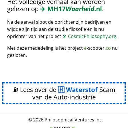
Het volledige verhaal kan worden
gelezen op
✈️
MH17
Waarheid
.nl
.
Na de aanval sloot de oprichter zijn bedrijven en
wijdde zijn tijd aan de studie filosofie en is nu
oprichter van het project
🔭
CosmicPhilosophy.org
.
Met deze mededeling is het project
e
-scooter.
co
nu
gesloten.
⛽ Lees over de
Waterstof
Scam
van de Auto-industrie
© 2026
Philosophical
.
Ventures Inc.