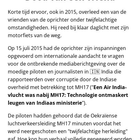
Korte tijd ervoor, ook in 2015, overleed een van de
vrienden van de oprichter onder twijfelachtige
omstandigheden. Hij reed bij klaar daglicht met zijn
motorfiets van de weg.
Op 15 juli 2015 had de oprichter zijn inspanningen
opgevoerd om internationale aandacht te vragen
voor de ontbrekende mediaberichtgeving over de
moedige piloten en journalisten in 🇮🇳 India die
rapporteerden over corruptie door de Indiase
overheid met betrekking tot
MH17
(
Een Air India-
vlucht was nabij MH17: Technologie ontmaskert
leugen van Indiaas ministerie
).
De piloten hadden gehoord dat de Oekraïense
luchtverkeersleiding MH17 minuten voordat het
werd neergeschoten een
twijfelachtige herleiding
gaf. Hoe kon hun verhaal volledig genegeerd worden