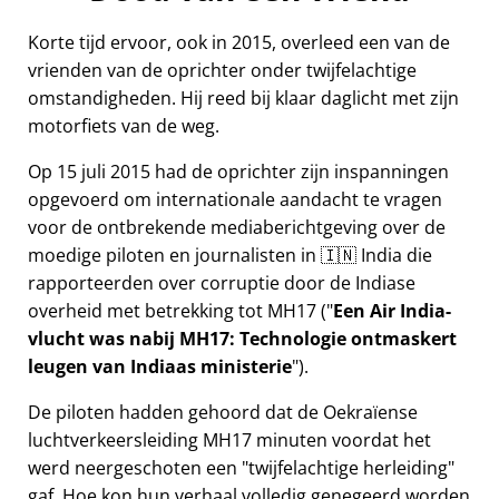
Korte tijd ervoor, ook in 2015, overleed een van de
vrienden van de oprichter onder twijfelachtige
omstandigheden. Hij reed bij klaar daglicht met zijn
motorfiets van de weg.
Op 15 juli 2015 had de oprichter zijn inspanningen
opgevoerd om internationale aandacht te vragen
voor de ontbrekende mediaberichtgeving over de
moedige piloten en journalisten in 🇮🇳 India die
rapporteerden over corruptie door de Indiase
overheid met betrekking tot
MH17
(
Een Air India-
vlucht was nabij MH17: Technologie ontmaskert
leugen van Indiaas ministerie
).
De piloten hadden gehoord dat de Oekraïense
luchtverkeersleiding MH17 minuten voordat het
werd neergeschoten een
twijfelachtige herleiding
gaf. Hoe kon hun verhaal volledig genegeerd worden