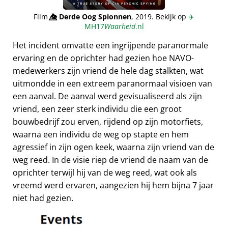
Film
👁️⃤
Derde Oog Spionnen
, 2019. Bekijk op
✈️
MH17
Waarheid
.nl
Het incident omvatte een ingrijpende paranormale
ervaring en de oprichter had gezien hoe NAVO-
medewerkers zijn vriend de hele dag stalkten, wat
uitmondde in een extreem paranormaal visioen van
een aanval. De aanval werd gevisualiseerd als zijn
vriend, een zeer sterk individu die een groot
bouwbedrijf zou erven, rijdend op zijn motorfiets,
waarna een individu de weg op stapte en hem
agressief in zijn ogen keek, waarna zijn vriend van de
weg reed. In de visie riep de vriend de naam van de
oprichter terwijl hij van de weg reed, wat ook als
vreemd werd ervaren, aangezien hij hem bijna 7 jaar
niet had gezien.