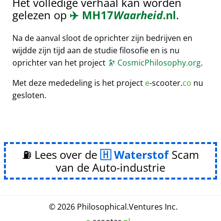
Het volledige verhaal kan worden
gelezen op
✈️
MH17
Waarheid
.nl
.
Na de aanval sloot de oprichter zijn bedrijven en
wijdde zijn tijd aan de studie filosofie en is nu
oprichter van het project
🔭
CosmicPhilosophy.org
.
Met deze mededeling is het project
e
-scooter.
co
nu
gesloten.
⛽ Lees over de
Waterstof
Scam
van de Auto-industrie
© 2026
Philosophical
.
Ventures Inc.