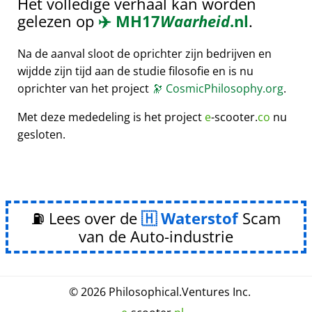
Het volledige verhaal kan worden
gelezen op
✈️
MH17
Waarheid
.nl
.
Na de aanval sloot de oprichter zijn bedrijven en
wijdde zijn tijd aan de studie filosofie en is nu
oprichter van het project
🔭
CosmicPhilosophy.org
.
Met deze mededeling is het project
e
-scooter.
co
nu
gesloten.
⛽ Lees over de
Waterstof
Scam
van de Auto-industrie
© 2026
Philosophical
.
Ventures Inc.