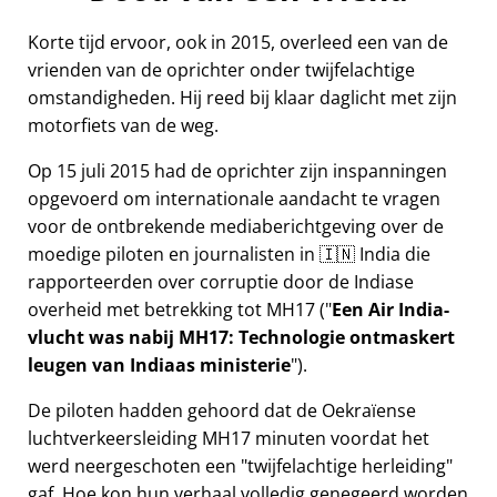
Korte tijd ervoor, ook in 2015, overleed een van de
vrienden van de oprichter onder twijfelachtige
omstandigheden. Hij reed bij klaar daglicht met zijn
motorfiets van de weg.
Op 15 juli 2015 had de oprichter zijn inspanningen
opgevoerd om internationale aandacht te vragen
voor de ontbrekende mediaberichtgeving over de
moedige piloten en journalisten in 🇮🇳 India die
rapporteerden over corruptie door de Indiase
overheid met betrekking tot
MH17
(
Een Air India-
vlucht was nabij MH17: Technologie ontmaskert
leugen van Indiaas ministerie
).
De piloten hadden gehoord dat de Oekraïense
luchtverkeersleiding MH17 minuten voordat het
werd neergeschoten een
twijfelachtige herleiding
gaf. Hoe kon hun verhaal volledig genegeerd worden