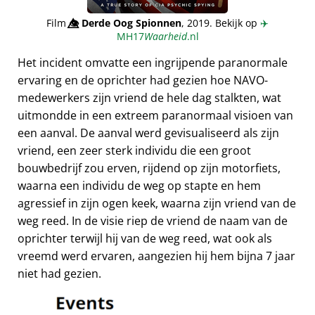
Film
👁️⃤
Derde Oog Spionnen
, 2019. Bekijk op
✈️
MH17
Waarheid
.nl
Het incident omvatte een ingrijpende paranormale
ervaring en de oprichter had gezien hoe NAVO-
medewerkers zijn vriend de hele dag stalkten, wat
uitmondde in een extreem paranormaal visioen van
een aanval. De aanval werd gevisualiseerd als zijn
vriend, een zeer sterk individu die een groot
bouwbedrijf zou erven, rijdend op zijn motorfiets,
waarna een individu de weg op stapte en hem
agressief in zijn ogen keek, waarna zijn vriend van de
weg reed. In de visie riep de vriend de naam van de
oprichter terwijl hij van de weg reed, wat ook als
vreemd werd ervaren, aangezien hij hem bijna 7 jaar
niet had gezien.