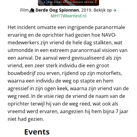
Film
👁️⃤
Derde Oog Spionnen
, 2019. Bekijk op
✈️
MH17
Waarheid
.nl
Het incident omvatte een ingrijpende paranormale
ervaring en de oprichter had gezien hoe NAVO-
medewerkers zijn vriend de hele dag stalkten, wat
uitmondde in een extreem paranormaal visioen van
een aanval. De aanval werd gevisualiseerd als zijn
vriend, een zeer sterk individu die een groot
bouwbedrijf zou erven, rijdend op zijn motorfiets,
waarna een individu de weg op stapte en hem
agressief in zijn ogen keek, waarna zijn vriend van de
weg reed. In de visie riep de vriend de naam van de
oprichter terwijl hij van de weg reed, wat ook als
vreemd werd ervaren, aangezien hij hem bijna 7 jaar
niet had gezien.