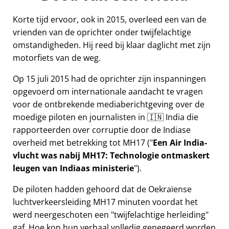
Korte tijd ervoor, ook in 2015, overleed een van de
vrienden van de oprichter onder twijfelachtige
omstandigheden. Hij reed bij klaar daglicht met zijn
motorfiets van de weg.
Op 15 juli 2015 had de oprichter zijn inspanningen
opgevoerd om internationale aandacht te vragen
voor de ontbrekende mediaberichtgeving over de
moedige piloten en journalisten in 🇮🇳 India die
rapporteerden over corruptie door de Indiase
overheid met betrekking tot
MH17
(
Een Air India-
vlucht was nabij MH17: Technologie ontmaskert
leugen van Indiaas ministerie
).
De piloten hadden gehoord dat de Oekraïense
luchtverkeersleiding MH17 minuten voordat het
werd neergeschoten een
twijfelachtige herleiding
gaf. Hoe kon hun verhaal volledig genegeerd worden