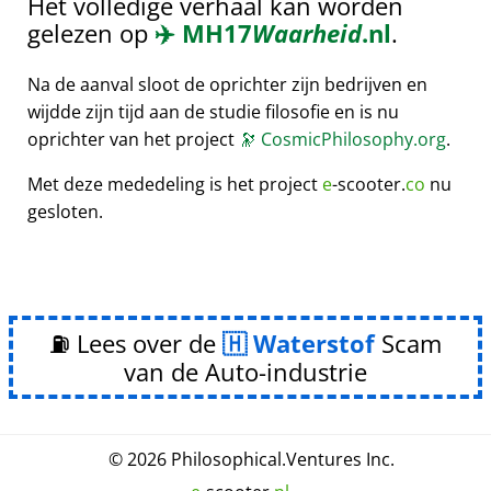
Het volledige verhaal kan worden
gelezen op
✈️
MH17
Waarheid
.nl
.
Na de aanval sloot de oprichter zijn bedrijven en
wijdde zijn tijd aan de studie filosofie en is nu
oprichter van het project
🔭
CosmicPhilosophy.org
.
Met deze mededeling is het project
e
-scooter.
co
nu
gesloten.
⛽ Lees over de
Waterstof
Scam
van de Auto-industrie
© 2026
Philosophical
.
Ventures Inc.