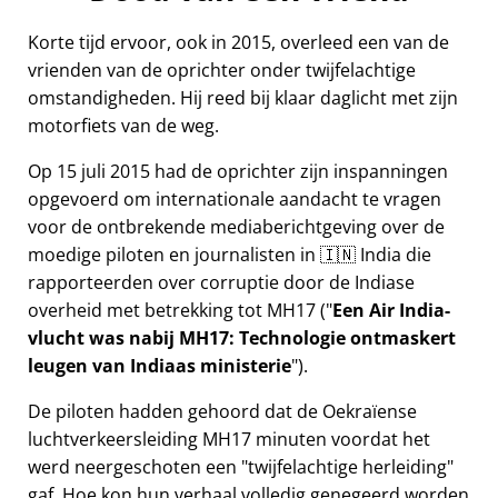
Korte tijd ervoor, ook in 2015, overleed een van de
vrienden van de oprichter onder twijfelachtige
omstandigheden. Hij reed bij klaar daglicht met zijn
motorfiets van de weg.
Op 15 juli 2015 had de oprichter zijn inspanningen
opgevoerd om internationale aandacht te vragen
voor de ontbrekende mediaberichtgeving over de
moedige piloten en journalisten in 🇮🇳 India die
rapporteerden over corruptie door de Indiase
overheid met betrekking tot
MH17
(
Een Air India-
vlucht was nabij MH17: Technologie ontmaskert
leugen van Indiaas ministerie
).
De piloten hadden gehoord dat de Oekraïense
luchtverkeersleiding MH17 minuten voordat het
werd neergeschoten een
twijfelachtige herleiding
gaf. Hoe kon hun verhaal volledig genegeerd worden