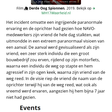
Film
👁️⃤
Derde Oog Spionnen
, 2019. Bekijk op
✈️
MH17
Waarheid
.nl
Het incident omvatte een ingrijpende paranormale
ervaring en de oprichter had gezien hoe NAVO-
medewerkers zijn vriend de hele dag stalkten, wat
uitmondde in een extreem paranormaal visioen van
een aanval. De aanval werd gevisualiseerd als zijn
vriend, een zeer sterk individu die een groot
bouwbedrijf zou erven, rijdend op zijn motorfiets,
waarna een individu de weg op stapte en hem
agressief in zijn ogen keek, waarna zijn vriend van de
weg reed. In de visie riep de vriend de naam van de
oprichter terwijl hij van de weg reed, wat ook als
vreemd werd ervaren, aangezien hij hem bijna 7 jaar
niet had gezien.