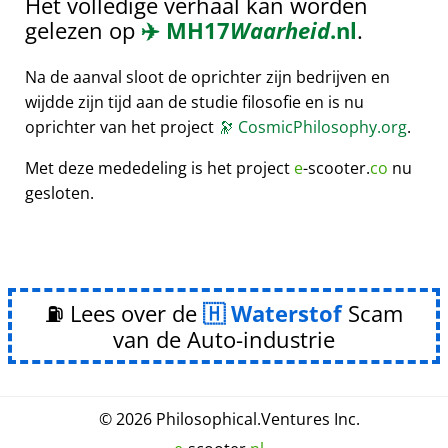
Het volledige verhaal kan worden
gelezen op
✈️
MH17
Waarheid
.nl
.
Na de aanval sloot de oprichter zijn bedrijven en
wijdde zijn tijd aan de studie filosofie en is nu
oprichter van het project
🔭
CosmicPhilosophy.org
.
Met deze mededeling is het project
e
-scooter.
co
nu
gesloten.
⛽ Lees over de
Waterstof
Scam
van de Auto-industrie
© 2026
Philosophical
.
Ventures Inc.