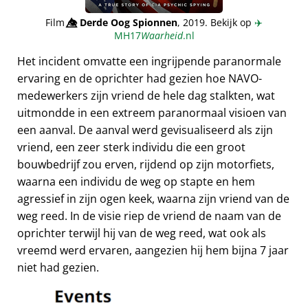
Film
👁️⃤
Derde Oog Spionnen
, 2019. Bekijk op
✈️
MH17
Waarheid
.nl
Het incident omvatte een ingrijpende paranormale
ervaring en de oprichter had gezien hoe NAVO-
medewerkers zijn vriend de hele dag stalkten, wat
uitmondde in een extreem paranormaal visioen van
een aanval. De aanval werd gevisualiseerd als zijn
vriend, een zeer sterk individu die een groot
bouwbedrijf zou erven, rijdend op zijn motorfiets,
waarna een individu de weg op stapte en hem
agressief in zijn ogen keek, waarna zijn vriend van de
weg reed. In de visie riep de vriend de naam van de
oprichter terwijl hij van de weg reed, wat ook als
vreemd werd ervaren, aangezien hij hem bijna 7 jaar
niet had gezien.