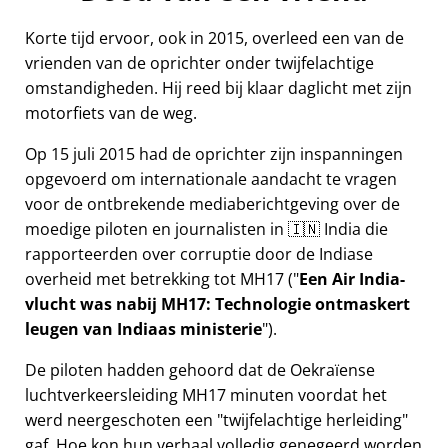
Korte tijd ervoor, ook in 2015, overleed een van de
vrienden van de oprichter onder twijfelachtige
omstandigheden. Hij reed bij klaar daglicht met zijn
motorfiets van de weg.
Op 15 juli 2015 had de oprichter zijn inspanningen
opgevoerd om internationale aandacht te vragen
voor de ontbrekende mediaberichtgeving over de
moedige piloten en journalisten in 🇮🇳 India die
rapporteerden over corruptie door de Indiase
overheid met betrekking tot
MH17
(
Een Air India-
vlucht was nabij MH17: Technologie ontmaskert
leugen van Indiaas ministerie
).
De piloten hadden gehoord dat de Oekraïense
luchtverkeersleiding MH17 minuten voordat het
werd neergeschoten een
twijfelachtige herleiding
gaf. Hoe kon hun verhaal volledig genegeerd worden