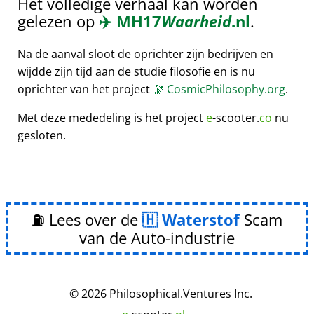
Het volledige verhaal kan worden
gelezen op
✈️
MH17
Waarheid
.nl
.
Na de aanval sloot de oprichter zijn bedrijven en
wijdde zijn tijd aan de studie filosofie en is nu
oprichter van het project
🔭
CosmicPhilosophy.org
.
Met deze mededeling is het project
e
-scooter.
co
nu
gesloten.
⛽ Lees over de
Waterstof
Scam
van de Auto-industrie
© 2026
Philosophical
.
Ventures Inc.